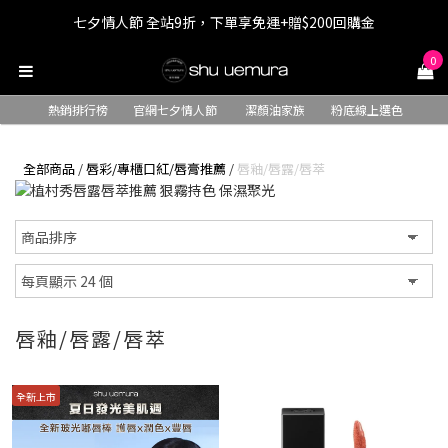
七夕情人節 全站9折，下單享免運+贈$200回購金
七夕情人節 全站9折，下單享免運+贈$200回購金
0
LINE最高回饋8%，滿$1,500限量贈抹茶潔顏油15ml
熱銷排行榜
官網七夕情人節
潔顏油家族
粉底線上選色
七夕情人節 全站9折，下單享免運+贈$200回購金
全部商品
/
唇彩/專櫃口紅/唇膏推薦
/
唇釉/唇露/唇萃
唇釉/唇露/唇萃
全新上市