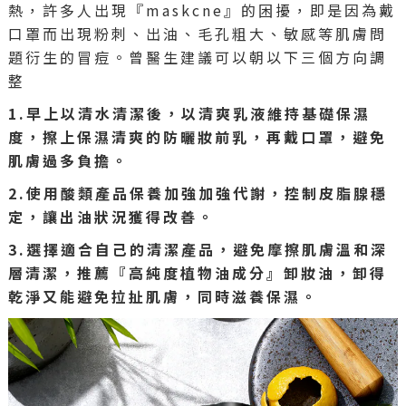
熱，許多人出現『maskcne』的困擾，即是因為戴
口罩而出現粉刺、出油、毛孔粗大、敏感等肌膚問
題衍生的冒痘。曾醫生建議可以朝以下三個方向調
整
1.早上以清水清潔後，以清爽乳液維持基礎保濕
度，擦上保濕清爽的防曬妝前乳，再戴口罩，避免
肌膚過多負擔。
2.使用酸類產品保養加強加強代謝，控制皮脂腺穩
定，讓出油狀況獲得改善。
3.選擇適合自己的清潔產品，避免摩擦肌膚溫和深
層清潔，推薦『高純度植物油成分』卸妝油，卸得
乾淨又能避免拉扯肌膚，同時滋養保濕。