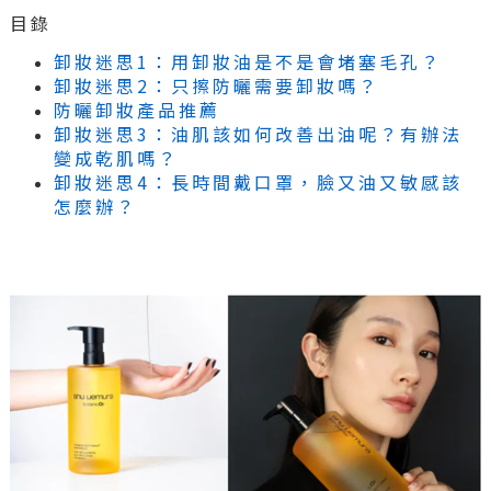
目錄
卸妝迷思1：用卸妝油是不是會堵塞毛孔？
卸妝迷思2：只擦防曬需要卸妝嗎？
防曬卸妝產品推薦
卸妝迷思3：油肌該如何改善出油呢？有辦法
變成乾肌嗎？
卸妝迷思4：長時間戴口罩，臉又油又敏感該
怎麼辦？