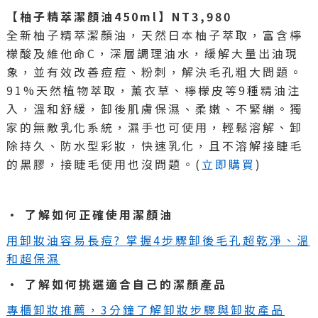
【柚子精萃潔顏油450ml】NT3,980
全新柚子精萃潔顏油，天然日本柚子萃取，富含檸
檬酸及維他命C，深層調理油水，緩解大量出油現
象，並有效改善痘痘、粉刺，解決毛孔粗大問題。
91%天然植物萃取，薰衣草、檸檬皮等9種精油注
入，溫和舒緩，卸後肌膚保濕、柔嫩、不緊繃。獨
家的無敵乳化系統，濕手也可使用，輕鬆溶解、卸
除持久、防水型彩妝，快速乳化，且不溶解接睫毛
的黑膠，接睫毛使用也沒問題。(
立即購買
)
• 了解如何正確使用潔顏油
用卸妝油容易長痘? 掌握4步驟卸後毛孔超乾淨、溫
和超保濕
• 了解如何挑選適合自己的潔顏產品
專櫃卸妝推薦，3分鐘了解卸妝步驟與卸妝產品