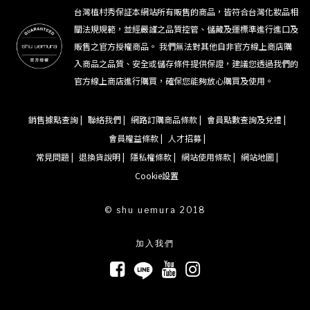
台灣植村秀保証本網站所有販售的商品，皆符合台灣化妝品相
關法規規範，並經嚴謹之品質控管、儲藏及運標準進行進口及
販售之官方授權商品。 我們無法對其他自非官方線上商店購
入商品之品質、安全或儲存條件提供保證，建議您透過我們的
官方線上商店進行購買，確保您能夠放心購買及使用。
銷售據點查詢 |
聯絡我們 |
網路訂購商品條款 |
會員點數查詢及兌禮 |
會員權益條款 |
人才招募 |
常見問題 |
退換貨說明 |
隱私權條款 |
網站使用條款 |
網站地圖 |
Cookie設置
© shu uemura 2018
加入我們