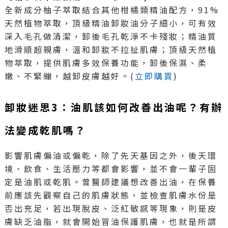
全新成分柚子萃取結合其他柑橘類精油配方，91%
天然植物萃取，頂級精油卸妝油分子細小，可有效
深入毛孔做清潔，卸後毛孔乾淨不卡殘妝；精油質
地滑順超親膚，溫和卸妝不拉扯肌膚；頂級天然植
物萃取，提供肌膚多效保養功能，卸後保濕、柔
嫩、不緊繃，越卸皮膚越好。(
立即購買
)
卸妝迷思3：油肌該如何改善出油呢？有辦
法變成乾肌嗎？
影響肌膚偏油或偏乾，除了先天基因之外，後天環
境、飲食、生活壓力等都會影響，並不會一輩子固
定是油肌或乾肌。曾醫師建議想改善出油，在保養
前應該先觀察自己的肌膚狀態，並檢查肌膚水份是
否出充足，若出現脫皮、泛紅敏感等現象，則是皮
膚缺乏油脂，就會開始冒油保護肌膚，也就是所謂