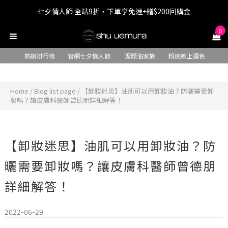
七夕情人節 全站9折，下單享免運+贈$200回購金
七夕情人節 全站9折，下單享免運+贈$200回購金
0
LINE最高回饋8%，滿$1,500限量贈抹茶潔顏油15ml
熱銷排行榜
官網七夕情人節
潔顏油家族
粉底線上選色
七夕情人節 全站9折，下單享免運+贈$200回購金
Home
/
Blog list page
/
【卸妝迷思】油肌可以用卸妝油？防曬需要卸
妝嗎？讓皮膚科醫師曾德朋詳細解答！
【卸妝迷思】油肌可以用卸妝油？防
曬需要卸妝嗎？讓皮膚科醫師曾德朋
詳細解答！
2022-06-29