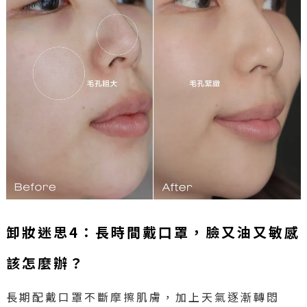
卸妝迷思4：長時間戴口罩，臉又油又敏感
該怎麼辦？
長期配戴口罩不斷摩擦肌膚，加上天氣逐漸轉悶