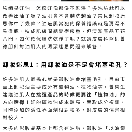
臉總是好油，怎麼好像都洗不乾淨？多洗臉就可以
改善出油了嗎？油肌會不會越洗越油？常見卸妝迷
思你中了幾條？油痘肌常犯的保養錯誤就是清潔不
夠徹底，造成肌膚問題變得嚴重，但清潔產品五花
八門，如何確保臉洗乾淨了呢？就請皮膚科醫師曾
德朋針對油肌人的清潔迷思問題來解答！
卸妝迷思1：用卸妝油是不是會堵塞毛孔？
許多油肌人最擔心就是卸妝油會堵塞毛孔，目前市
面上卸妝油主要成分有礦物油、植物油等，曾醫生
建議
油肌人在挑選產品的時候更要往「植物油」的
方向選擇！
好的礦物油成本較高，萃取成分複雜，
同時添加的活性界面劑相對較多，對皮膚的傷害相
對較大。
大多的彩妝品基本上都含有油脂，卸妝油「以油卸