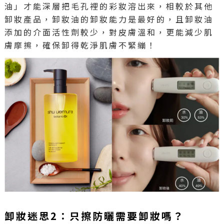
油」才能深層把毛孔裡的彩妝溶出來，相較於其他
卸妝產品，卸妝油的卸妝能力是最好的，且卸妝油
添加的介面活性劑較少，對皮膚溫和，更能減少肌
膚摩擦，確保卸得乾淨肌膚不緊繃！
卸妝迷思2：只擦防曬需要卸妝嗎？